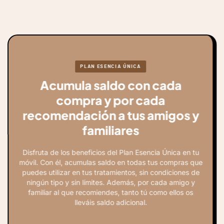
PLAN ESENCIA ÚNICA
Acumula saldo con cada
compra y por cada
recomendación a tus amigos y
familiares
Disfruta de los beneficios del Plan Esencia Única en tu
móvil. Con él, acumulas saldo en todas tus compras que
puedes utilizar en tus tratamientos, sin condiciones de
ningún tipo y sin límites. Además, por cada amigo y
familiar al que recomiendes, tanto tú como ellos os
lleváis saldo adicional.